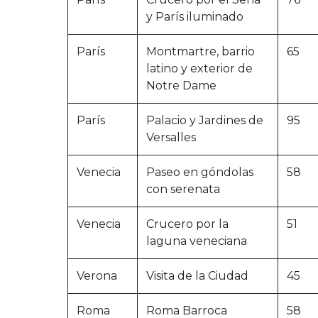
y París iluminado
París
Montmartre, barrio
65
latino y exterior de
Notre Dame
París
Palacio y Jardines de
95
Versalles
Venecia
Paseo en góndolas
58
con serenata
Venecia
Crucero por la
51
laguna veneciana
Verona
Visita de la Ciudad
45
Roma
Roma Barroca
58