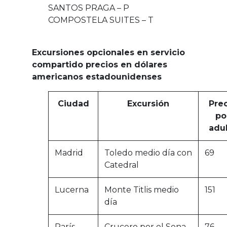
SANTOS PRAGA – P
COMPOSTELA SUITES – T
Excursiones opcionales en servicio
compartido precios en dólares
americanos estadounidenses
Ciudad
Excursión
Pre
po
adu
Madrid
Toledo medio día con
69
Catedral
Lucerna
Monte Titlis medio
151
día
París
Crucero por el Sena
76